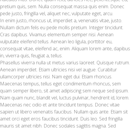
pretium quis, sem. Nulla consequat massa quis enim. Donec
pede justo, fringilla vel, aliquet nec, vulputate eget, arcu.
In enim justo, rhoncus ut, imperdiet a, venenatis vitae, justo.
Nullam dictum felis eu pede mollis pretium. Integer tincidunt.
Cras dapibus. Vivamus elementum semper nisi. Aenean
vulputate eleifend tellus. Aenean leo ligula, porttitor eu,
consequat vitae, eleifend ac, enim. Aliquam lorem ante, dapibus
in, viverra quis, feugiat a, tellus.
Phasellus viverra nulla ut metus varius laoreet. Quisque rutrum.
Aenean imperdiet. Etiam ultricies nisi vel augue. Curabitur
ullamcorper ultricies nisi. Nam eget dui. Etiam rhoncus.
Maecenas tempus, tellus eget condimentum rhoncus, sem
quam semper libero, sit amet adipiscing sem neque sed ipsum.
Nam quam nunc, blandit vel, luctus pulvinar, hendrerit id, lorem.
Maecenas nec odio et ante tincidunt tempus. Donec vitae
sapien ut libero venenatis faucibus. Nullam quis ante. Etiam sit
amet orci eget eros faucibus tincidunt. Duis leo. Sed fringilla
mauris sit amet nibh. Donec sodales sagittis magna. Sed