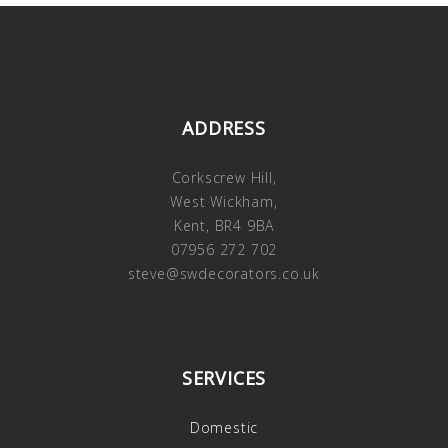
ADDRESS
Corkscrew Hill,
West Wickham,
Kent, BR4 9BA
07956 272 702
steve@swdecorators.co.uk
SERVICES
Domestic